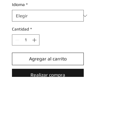
Idioma
*
Cantidad
*
Agregar al carrito
Realizar compra
Abra - 080/167 - Common
Reverse Holo
Scarlet & Violet: Twilight
Masquerade Reverse Holo
Singles