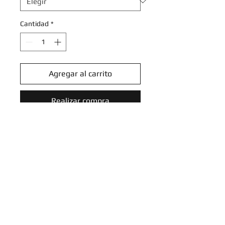
Cantidad
*
Agregar al carrito
Realizar compra
Ambipom - 057/078 - Common
Reverse Holo
Pokemon Go Reverse Holo
Singles