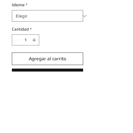
Idioma
*
Cantidad
*
Agregar al carrito
Realizar compra
Ambipom 079/094 - Reverse
Holofoil ME02 Phantasmal
Flames - Rare
ME02: Phantasmal Flames