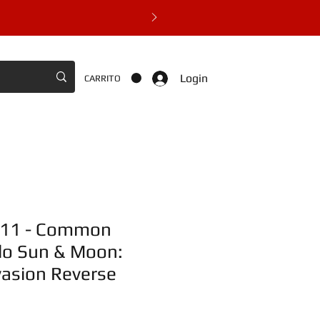
Login
CARRITO
111 - Common
lo Sun & Moon:
vasion Reverse