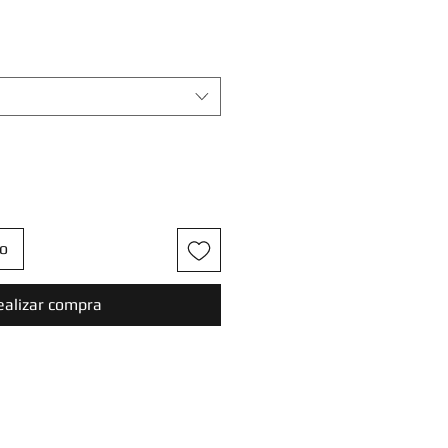
to
ealizar compra