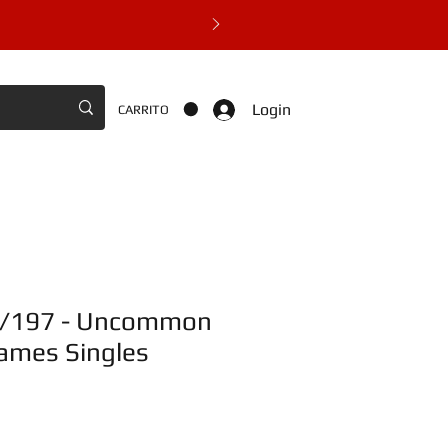
Login
CARRITO
6/197 - Uncommon
lames Singles