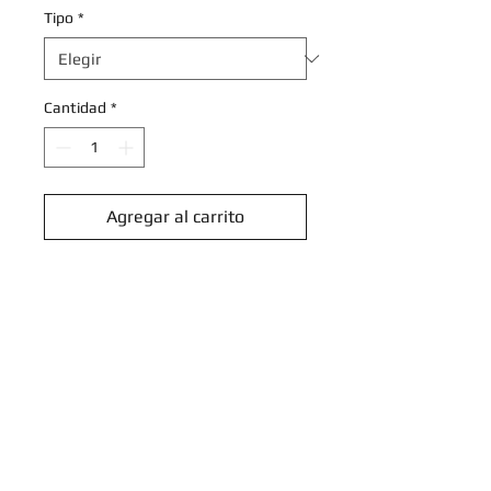
Tipo
*
Cantidad
*
Agregar al carrito
Realizar compra
Beastite - 185/236 - Uncommon
Sun & Moon: Cosmic Eclipse
Singles