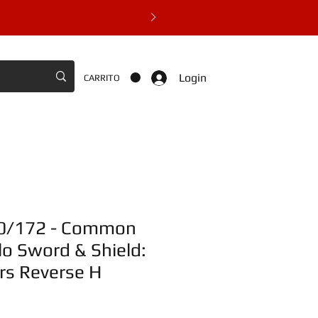
Login
CARRITO
20/172 - Common
o Sword & Shield:
ars Reverse H