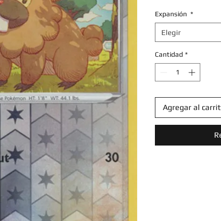
Expansión
*
Elegir
Cantidad
*
Agregar al carri
R