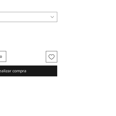
to
ealizar compra