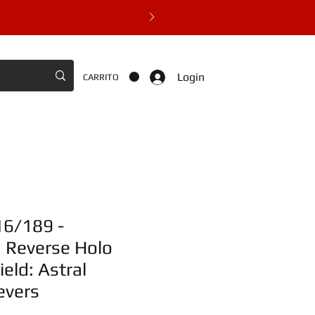
Login
CARRITO
16/189 -
Reverse Holo
eld: Astral
evers