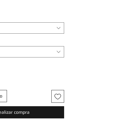
to
ealizar compra