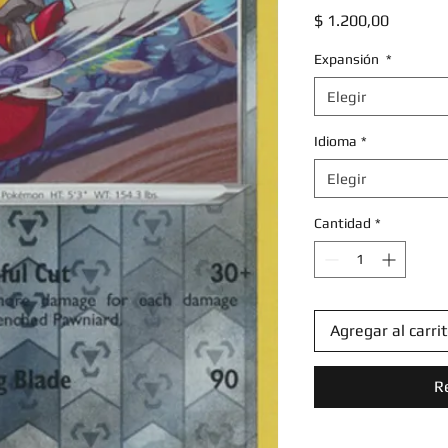
Precio
$ 1.200,00
Expansión
*
Elegir
Idioma
*
Elegir
Cantidad
*
Agregar al carri
R