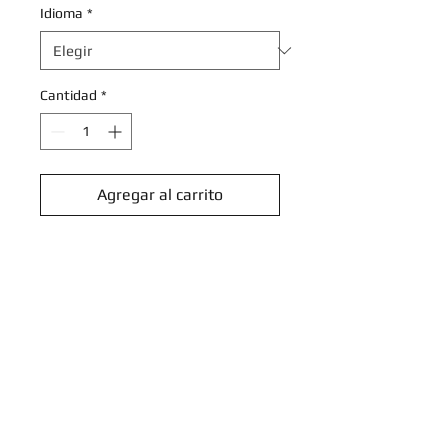
Idioma
*
Cantidad
*
Agregar al carrito
Realizar compra
Bisharp - 149/197 - Galaxy Holo
Promo
Pokemon Scarlet & Violet Promos