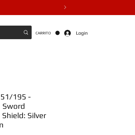
Login
CARRITO
151/195 -
 Sword
hield: Silver
n