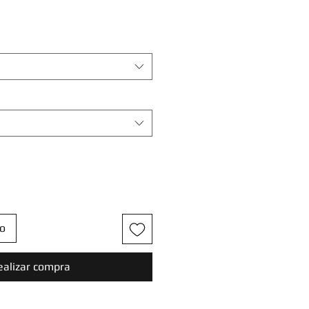
to
ealizar compra