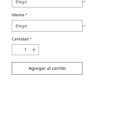
Idioma
*
Cantidad
*
Agregar al carrito
Realizar compra
Braviary - 137/203 - Uncommon
Reverse Holo
Sword & Shield: Evolving Skies
Reverse Holo Singles