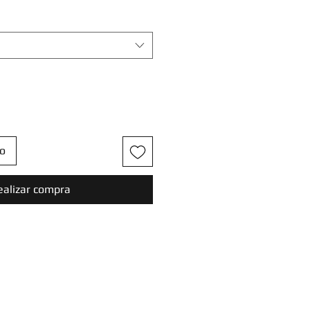
to
ealizar compra