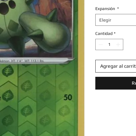
Expansión
*
Elegir
Cantidad
*
Agregar al carri
R