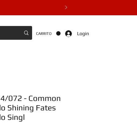
Login
CARRITO
04/072 - Common
lo Shining Fates
o Singl