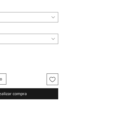
to
ealizar compra