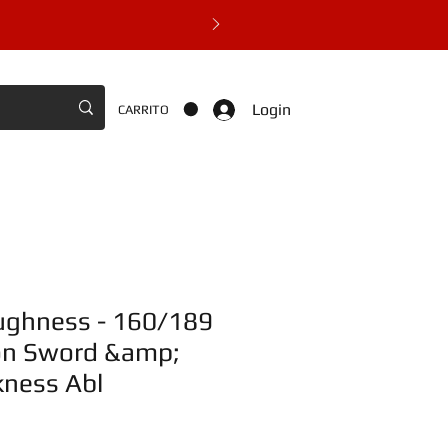
Login
CARRITO
ughness - 160/189
n Sword &amp;
kness Abl