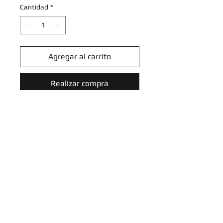
Cantidad
*
Agregar al carrito
Realizar compra
Castform - 116/172 - Common
Reverse Holo
Sword & Shield: Brilliant Stars
Reverse Holo Singles
Introduce tu email aquí