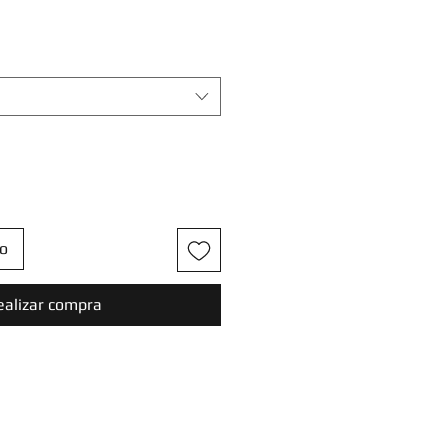
to
ealizar compra