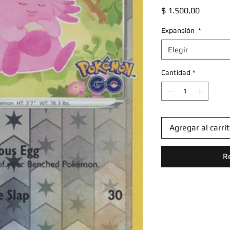
Precio
$ 1.500,00
Expansión
*
Elegir
Cantidad
*
Agregar al carri
R