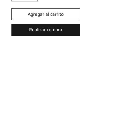
Agregar al carrito
Realizar compra
Sword & Shield: Silver Tempest
Singles
Introduce tu email aquí
SUSCRIBIRME