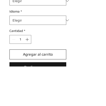
Idioma
*
Cantidad
*
Agregar al carrito
Realizar compra
Chimecho - 085/167 - Common
Reverse Holo
Scarlet & Violet: Twilight
Masquerade Reverse Holo
Singles