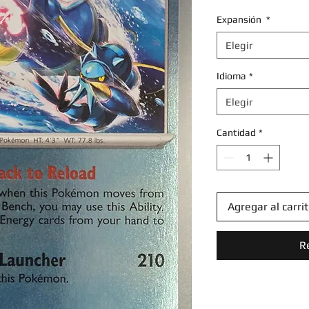
Expansión
*
Elegir
Idioma
*
Elegir
Cantidad
*
Agregar al carri
R