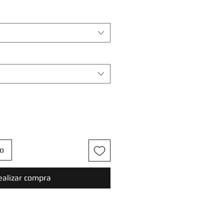
to
ealizar compra