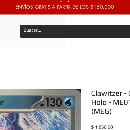
ENVÍOS GRATIS A PARTIR DE LOS $150.000
Clawitzer -
Holo - ME0
(MEG)
Precio
$ 1.850,00