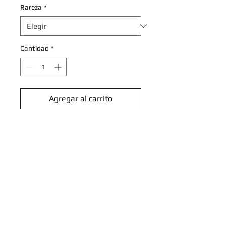
Rareza
*
Cantidad
*
Agregar al carrito
Realizar compra
Clive - 227/091 - Illustration Rare
Scarlet & Violet: Paldean Fates
Singles