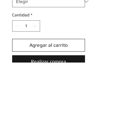
Cantidad
*
Agregar al carrito
Realizar compra
Corvisquire - 151/202 -
Uncommon Reverse Holo
Sword & Shield (Base Set)
Reverse Holo Singles