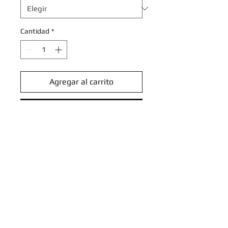
Cantidad
*
Agregar al carrito
Realizar compra
Cradily - 006/142 - Holo Rare
Scarlet & Violet: Stellar Crown
Singles
Introduce tu email aquí