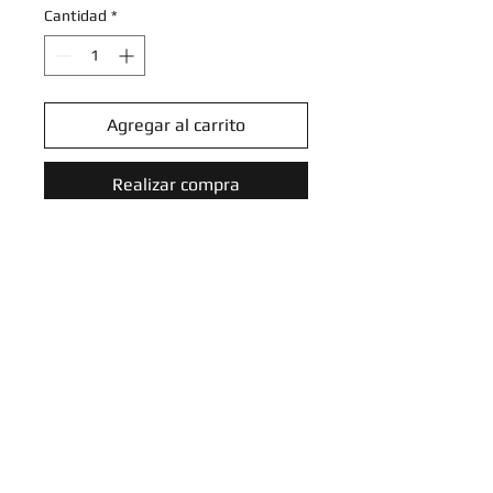
Cantidad
*
Agregar al carrito
Realizar compra
Cynthia's Milotic - 053/182 -
Uncommon
Scarlet & Violet: Destined Rivals
Singles
Introduce tu email aquí