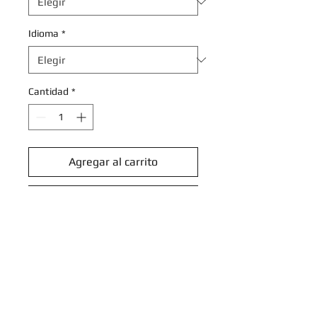
Idioma
*
Cantidad
*
Agregar al carrito
Realizar compra
Cynthia's Spiritomb - 129/182 -
Uncommon
Scarlet & Violet: Destined Rivals
Singles