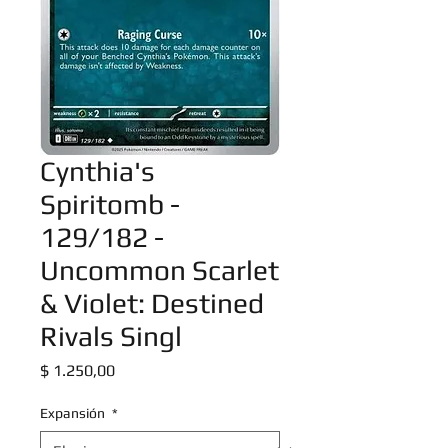
Cynthia's
Spiritomb -
129/182 -
Uncommon Scarlet
& Violet: Destined
Rivals Singl
Precio
$ 1.250,00
Expansión
*