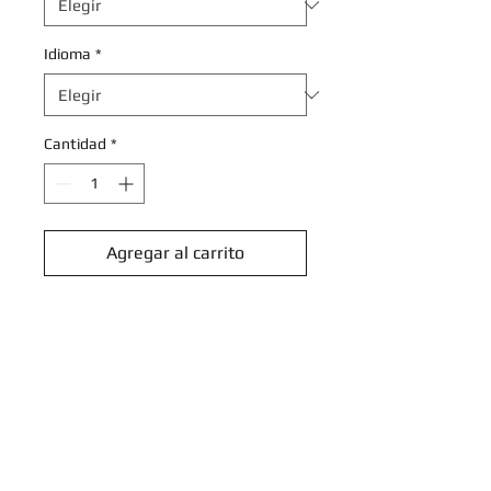
Idioma
*
Cantidad
*
Agregar al carrito
Realizar compra
Delcatty - 131/162 - Uncommon
Reverse Holo
Scarlet & Violet: Temporal Forces
Reverse Holo Singles