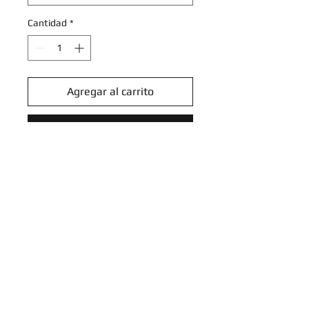
Cantidad
*
Agregar al carrito
Realizar compra
Delphox V - 027/196 - Ultra Rare
Sword & Shield: Lost Origin
Singles
Introduce tu email aquí