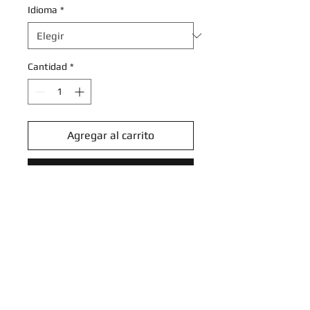
Idioma
*
Cantidad
*
Agregar al carrito
Realizar compra
Dracozolt V - 058/203 - Ultra
Rare
Sword & Shield: Evolving Skies
Singles