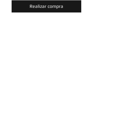
Realizar compra
Sword & Shield: Rebel Clash
Singles
Introduce tu email aquí
SUSCRIBIRME