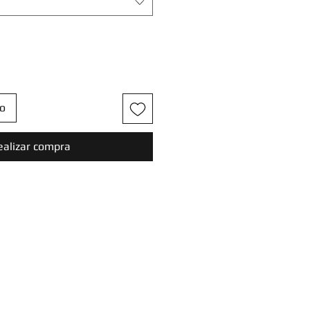
to
ealizar compra