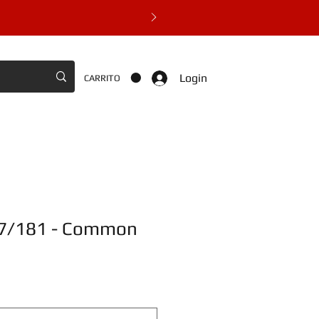
Login
CARRITO
117/181 - Common