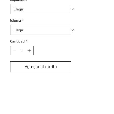
Idioma
*
Cantidad
*
Agregar al carrito
Realizar compra
Dubwool - 125/142 - Uncommon
Reverse Holo
Scarlet & Violet: Stellar Crown
Reverse Singles