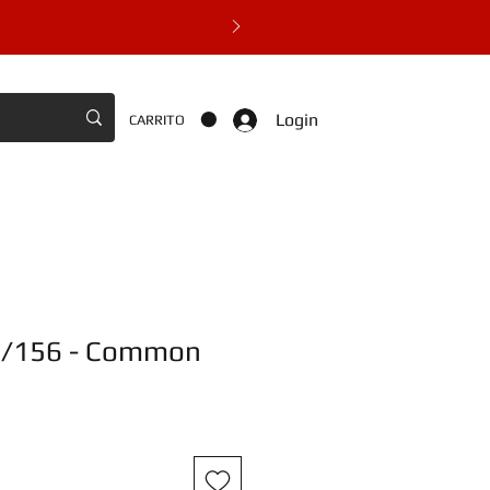
Login
CARRITO
4/156 - Common