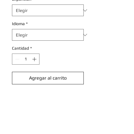
Idioma
*
Cantidad
*
Agregar al carrito
Realizar compra
Eldegoss - 025/264 - Uncommon
Reverse Holo
Sword & Shield: Fusion Strike
Reverse Holo Singles