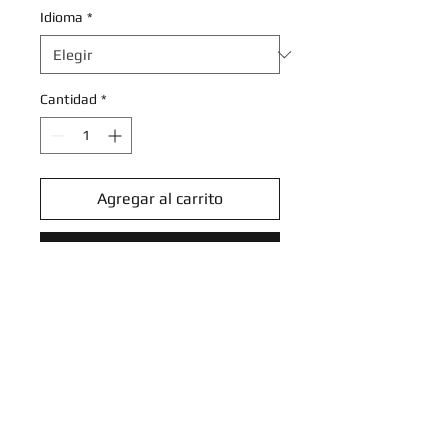
Idioma
*
Cantidad
*
Agregar al carrito
Realizar compra
Elgyem - 073/162 - Common
Reverse Holo
Scarlet & Violet: Temporal Forces
Reverse Holo Singles