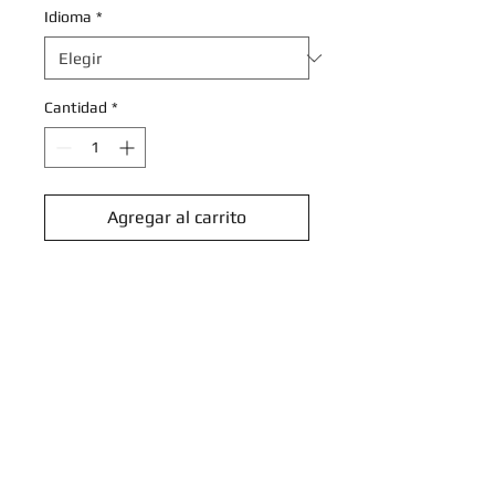
Idioma
*
Cantidad
*
Agregar al carrito
Realizar compra
Eternatus - 141/191 - Holo Rare
Scarlet & Violet: Surging Sparks
Singles