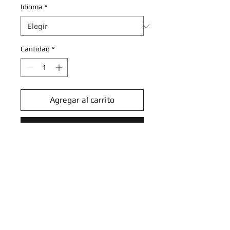
Idioma
*
Cantidad
*
Agregar al carrito
Realizar compra
Fidough - 066/142 - Common
Reverse Holo
Scarlet & Violet: Stellar Crown
Reverse Singles