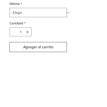
Idioma
*
Cantidad
*
Agregar al carrito
Realizar compra
Frogadier - 057/197 - Galaxy
Holo Promo
Pokemon Scarlet & Violet Promos