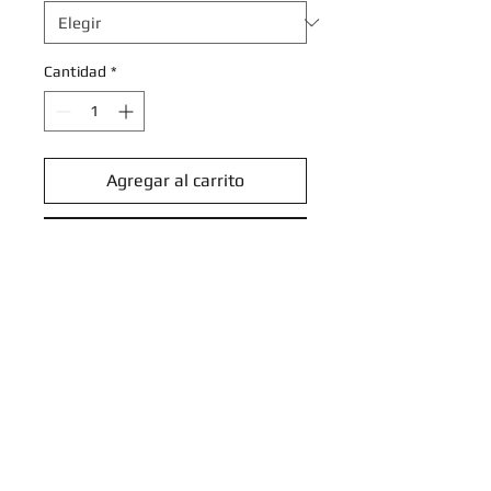
Cantidad
*
Agregar al carrito
Realizar compra
Garganacl - 123/193 - Rare
Scarlet & Violet: Paldea Evolved
Singles