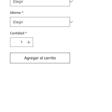
Idioma
*
Cantidad
*
Agregar al carrito
Realizar compra
Gimmighoul - 097/191 - Common
Reverse Holo
Scarlet & Violet: Surging Sparks
Reverse Singles