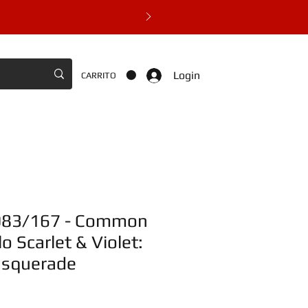
Login
CARRITO
- 083/167 - Common
o Scarlet & Violet:
asquerade