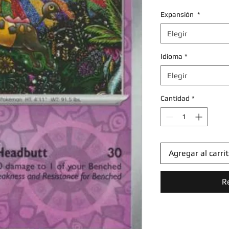
Expansión
*
Elegir
Idioma
*
Elegir
Cantidad
*
Agregar al carri
R