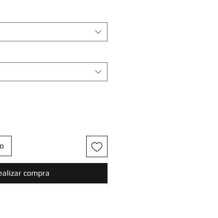
to
ealizar compra