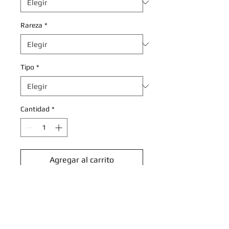
Rareza
*
Tipo
*
Cantidad
*
Agregar al carrito
Realizar compra
Gloom - 002/196 - Uncommon
Reverse Holo