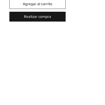
Agregar al carrito
Realizar compra
NOMBRE: golurk 43/111 - xy :
furious fists
RAREZA : raro
TIPO : psiquico
IDIOMA : Ingles
Introduce tu email aquí