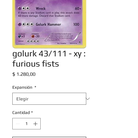
golurk 43/111 - xy :
furious fists
Precio
$ 1.280,00
Expansión
*
Cantidad
*