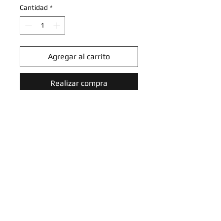
Cantidad
*
Agregar al carrito
Realizar compra
Hisuian Goodra VSTAR - 136/196
- Ultra Rare
Sword & Shield: Lost Origin
Singles
Introduce tu email aquí