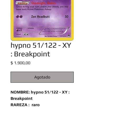
hypno 51/122 - XY
: Breakpoint
Precio
$ 1.900,00
Agotado
NOMBRE: hypno 51/122 - XY :
Breakpoint
RAREZA : raro
TIPO : psiquico
IDIOMA :
Ingles