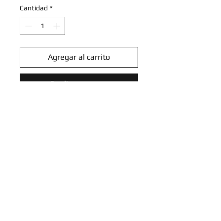
Cantidad
*
Agregar al carrito
Realizar compra
Indeedee - SVP154 - Prerelease
Promo
Pokemon Scarlet & Violet Promos
Introduce tu email aquí