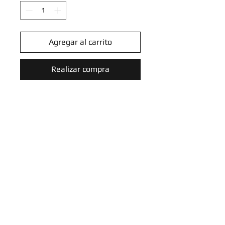
Agregar al carrito
Realizar compra
Iono's Tadbulb - 052/159
- Galaxy Holo Promo
Scarlet & Violet: Journey
Together Galaxy Holo Promo
Introduce tu email aquí