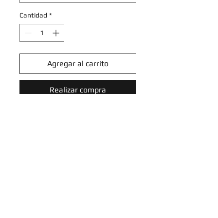
Cantidad
*
Agregar al carrito
Realizar compra
Iron Boulder - 046/131 - Reverse
Holo Rare
Scarlet & Violet: Prismatic
Evolutions Reverse Holo Singles
Introduce tu email aquí