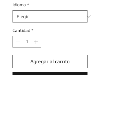
Idioma
*
Cantidad
*
Agregar al carrito
Realizar compra
Iron Jugulis - 158/182 - Holo
Rare Reverse Holo
Scarlet & Violet: Paradox Rift
Reverse Holo Singles