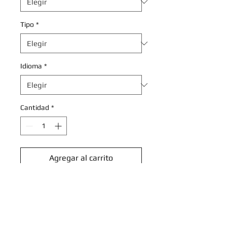
Tipo
*
Idioma
*
Cantidad
*
Agregar al carrito
Realizar compra
Jacq - 175/198 - Uncommon
Reverse Holo