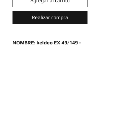
Agregar al carrito
Realizar compra
NOMBRE: keldeo EX 49/149 -
ultra rara - black & white :
boundaries crossed
RAREZA : ultra rara
TIPO : agua
IDIOMA :
ingles
Introduce tu email aquí