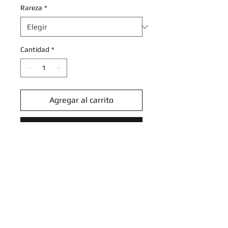
Rareza
*
Cantidad
*
Agregar al carrito
Realizar compra
Kilowattrel - 146/091 - Shiny
Rare
Scarlet & Violet: Paldean Fates
Singles