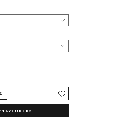
to
ealizar compra